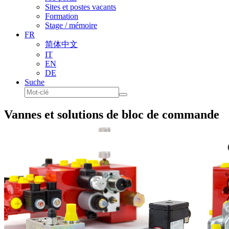
Sites et postes vacants
Formation
Stage / mémoire
FR
简体中文
IT
EN
DE
Suche
Vannes et solutions de bloc de commande